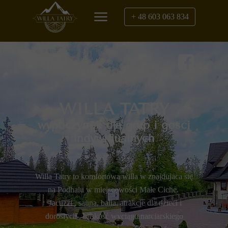
+ 48 603 063 834
WILLA TATRY
wypoczynek dla grup i gości
indywidualnych
Willa Tatry to komfortowa willa w znajdujaca się
na Podhalu w miejscowości Małe Ciche.
Jacuzzi , sauna, balia, atrakcje dla dzieci i
dorosłych , bliskość wyciągu narciarskiego