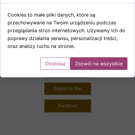
Willa Tatry
Cookies to małe pliki danych, które są
Małe Ciche 18
przechowywane na Twoim urządzeniu podczas
34-531 Murzasichle
przeglądania stron internetowych. Używamy ich do
poprawy działania serwisu, personalizacji treści,
Tel
+48 603 063 834
e-mail lichajowki2b@tlen.pl
oraz analizy ruchu na stronie.
Dostosuj
Zezwól na wszystkie
+ 48 603 063 834
Napisz do Nas
Facebook