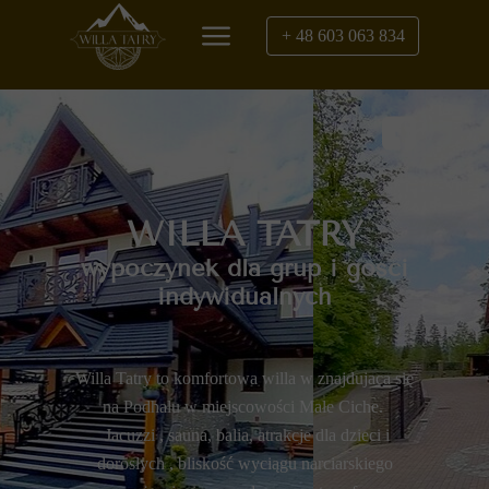
+ 48 603 063 834
WILLA TATRY
wypoczynek dla grup i gości
indywidualnych
Willa Tatry to komfortowa willa w znajdujaca się
na Podhalu w miejscowości Małe Ciche.
Jacuzzi , sauna, balia, atrakcje dla dzieci i
dorosłych , bliskość wyciągu narciarskiego