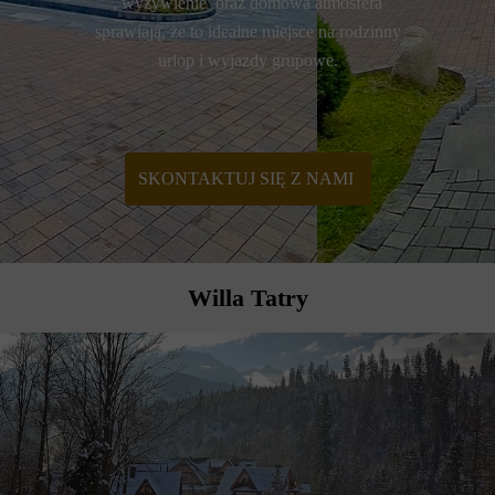
, wyżywienie oraz domowa atmosfera
sprawiają, że to idealne miejsce na rodzinny
urlop i wyjazdy grupowe.
SKONTAKTUJ SIĘ Z NAMI
Willa Tatry