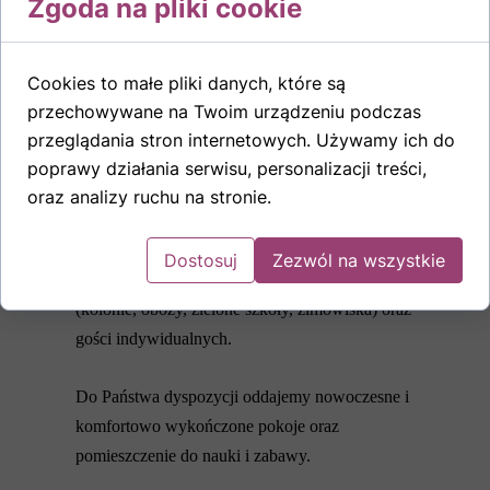
Zgoda na pliki cookie
Cookies to małe pliki danych, które są
Zobacz
przechowywane na Twoim urządzeniu podczas
przeglądania stron internetowych. Używamy ich do
poprawy działania serwisu, personalizacji treści,
oraz analizy ruchu na stronie.
Dostosuj
Zezwól na wszystkie
Zapraszamy serdecznie grupy zorganizowane
(kolonie, obozy, zielone szkoły, zimowiska) oraz
gości indywidualnych.
Do Państwa dyspozycji oddajemy nowoczesne i
komfortowo wykończone pokoje oraz
pomieszczenie do nauki i zabawy.